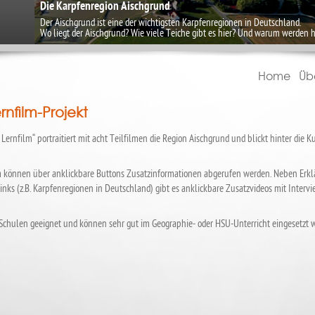
Die Karpfenregion Aischgrund
Der Aischgrund ist eine der wichtigsten Karpfenregionen in Deutschland.
Wo liegt der Aischgrund? Wie viele Teiche gibt es hier? Und warum werden 
Home
Üb
rnfilm-Projekt
Lernfilm“ portraitiert mit acht Teilfilmen die Region Aischgrund und blickt hinter die K
ilm können über anklickbare Buttons Zusatzinformationen abgerufen werden. Neben Erklär
ukt
nks (z.B. Karpfenregionen in Deutschland) gibt es anklickbare Zusatzvideos mit Interv
 Schulen geeignet und können sehr gut im Geographie- oder HSU-Unterricht eingesetzt w