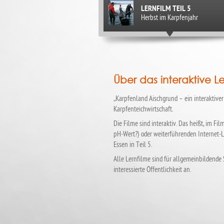
LERNFILM TEIL 5
Herbst im Karpfenjahr
LERNFILM TEIL 6
Winter im Karpfenjahr
Über das interaktive Le
LERNFILM TEIL 7
Vermarktung des Karpfens
„Karpfenland Aischgrund – ein interaktiver 
Karpfenteichwirtschaft.
LERNFILM TEIL 8
Die Filme sind interaktiv. Das heißt, im F
Karpfen als regionales Leitprod
pH-Wert?) oder weiterführenden Internet-Li
Essen in Teil 5.
Alle Lernfilme sind für allgemeinbildende
interessierte Öffentlichkeit an.